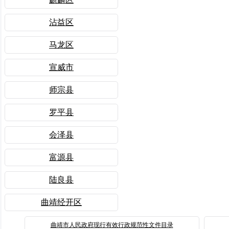
沾益区
马龙区
宣威市
师宗县
罗平县
会泽县
富源县
陆良县
曲靖经开区
曲靖市人民政府现行有效行政规范性文件目录