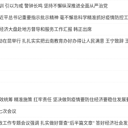
训 引以为戒 警钟长鸣 坚持不懈纵深推进全面从严治党
近平总书记重要指示批示精神 毫不懈怠科学精准抓好疫情防控工
经济大盘赴地方督导和服务工作汇报 韩正出席
动在昆举行 扎扎实实把云南教育办好办得让人民满意 王宁致辞 
效统筹 精准施策 扛牢责任 坚决做到疫情要防住经济要稳住发展
七次会议
工作专题会议强调 扎实做好督查“后半篇文章” 答好经济社会发