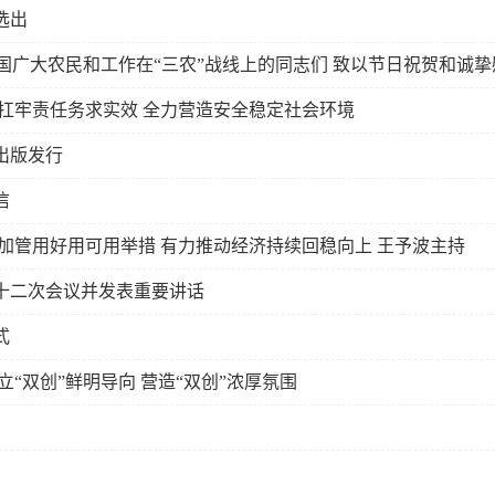
选出
国广大农民和工作在“三农”战线上的同志们 致以节日祝贺和诚挚
扛牢责任务求实效 全力营造安全稳定社会环境
出版发行
信
加管用好用可用举措 有力推动经济持续回稳向上 王予波主持
十二次会议并发表重要讲话
式
“双创”鲜明导向 营造“双创”浓厚氛围