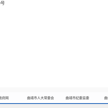
9号
政府网
曲靖市人大常委会
曲靖市纪委监委
曲