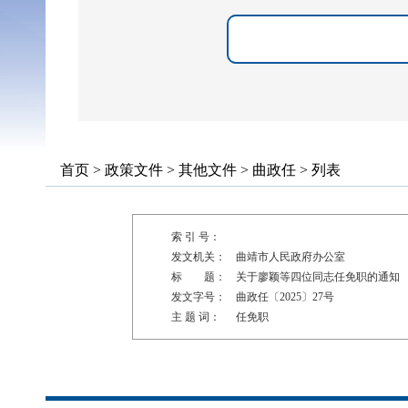
首页
>
政策文件
>
其他文件
>
曲政任
> 列表
索 引 号：
发文机关：
曲靖市人民政府办公室
标 题：
关于廖颖等四位同志任免职的通知
发文字号：
曲政任〔2025〕27号
主 题 词：
任免职