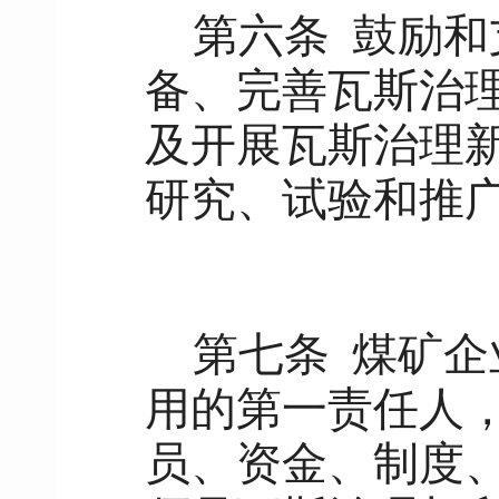
第六条
鼓励和
备、完善瓦斯治
及开展瓦斯治理
研究、试验和推
第七条
煤矿企
用的第一责任人
员、资金、制度