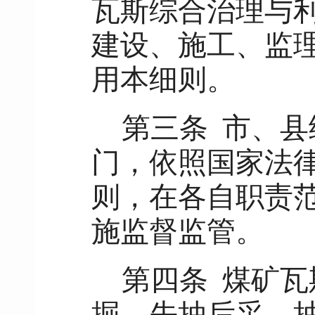
瓦斯综合治理与
建设、施工、监
用本细则。
第三条
市、县
门，依照国家法
则，在各自职责
施监督监管。
第四条
煤矿瓦
掘、先抽后采、抽