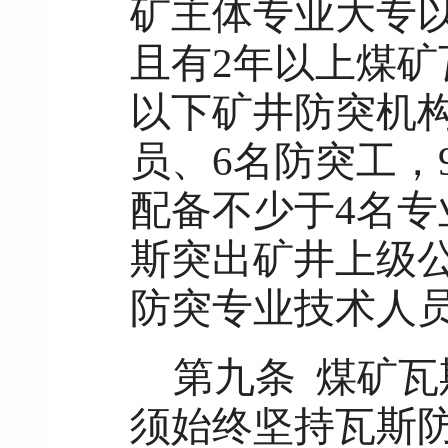
矿主体专业大专
且有2年以上煤矿
以下矿井防突机
员、6名防突工，
配备不少于4名专
斯突出矿井上级
防突专业技术人
第九条
煤矿瓦
须始终坚持瓦斯防