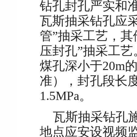
钻孔封孔严实和
瓦斯抽采钻孔应采
管”抽采工艺，其
压封孔”抽采工艺
煤孔深小于20m
准），封孔段长度
1.5MPa。
瓦斯抽采钻孔施
地点应安设视频