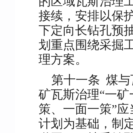
的区域瓦斯治理
接续，安排以保
下定向长钻孔预
划重点围绕采掘
理方案。
第十一条
煤与
矿瓦斯治理“一矿
策、一面一策”
计划为基础，制