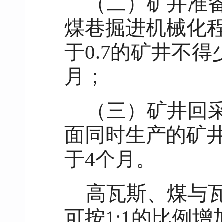
（二）矿井准
煤巷掘进机械化
于0.7的矿井不
月；
（三）矿井回
面同时生产的矿
于4个月。
高瓦斯、煤与
可按1:1的比例