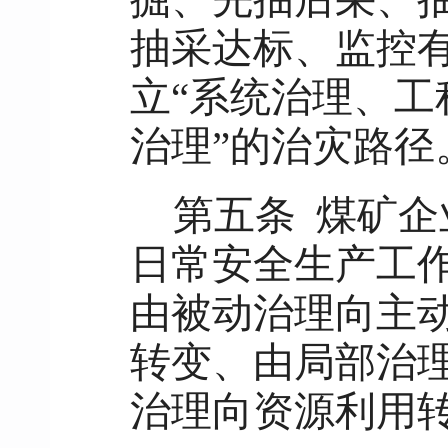
抽采达标、监控
立“系统治理、
治理”的治灾路径
第五条
煤矿企
日常安全生产工作
由被动治理向主
转变、由局部治
治理向资源利用