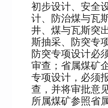
初步设计、安全
计、防治煤与瓦
井、煤与瓦斯突
斯抽采、防突专
防突专项设计必
审查；省属煤矿
专项设计，必须
查，并将审批意
所属煤矿参照省