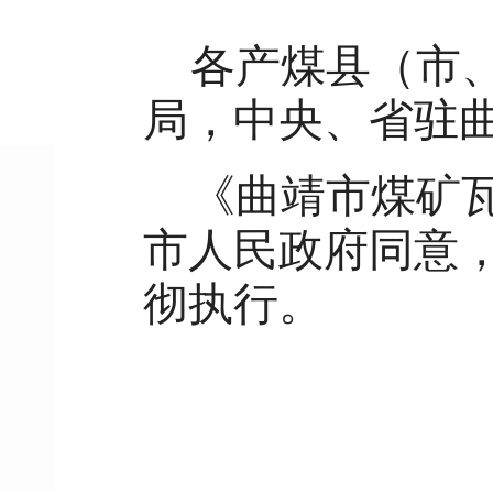
各产煤县（市
局，中央、省驻
《曲靖市煤矿
市人民政府同意
彻执行。