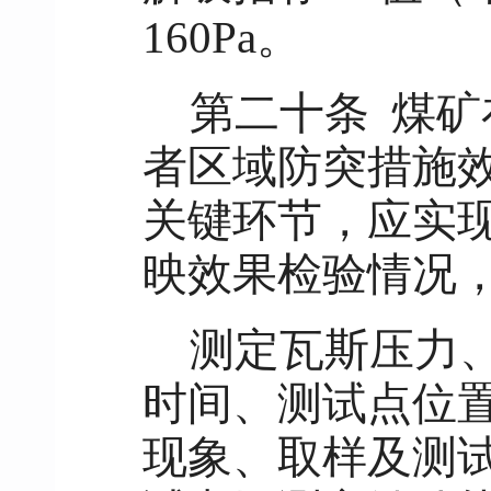
160Pa。
第二十条
煤矿
者区域防突措施
关键环节，应实
映效果检验情况
测定瓦斯压力
时间、测试点位
现象、取样及测