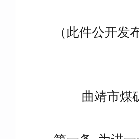
（此件公开发
曲靖市煤