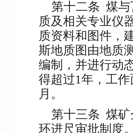
第十二条
煤与
质及相关专业仪
质资料和图件，
斯地质图由地质
编制，并进行动
得超过1年，工作
月。
第十三条
煤矿
环进尺审批制度