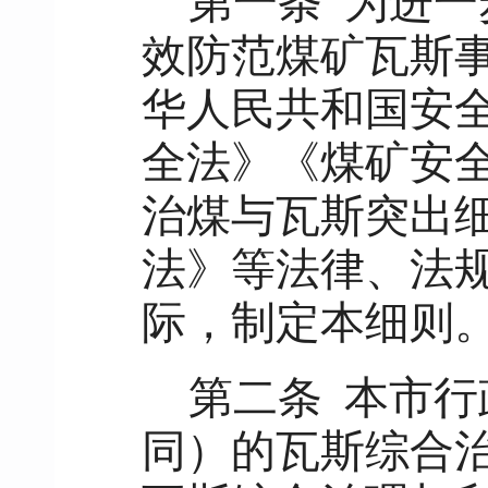
第一条
为进一
效防范煤矿瓦斯
华人民共和国安
全法》《煤矿安
治煤与瓦斯突出
法》等法律、法
际，制定本细则
第二条
本市行
同）的瓦斯综合