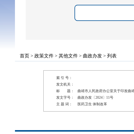
首页
>
政策文件
>
其他文件
>
曲政办发
> 列表
索 引 号：
发文机关：
标 题：
曲靖市人民政府办公室关于印发曲靖
发文字号：
曲政办发〔2024〕11号
主 题 词：
医药卫生 体制改革