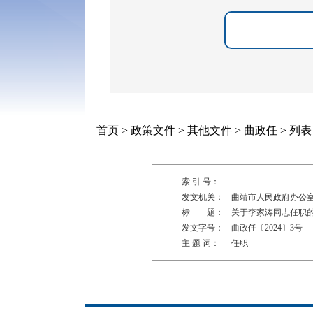
首页
>
政策文件
>
其他文件
>
曲政任
> 列表
索 引 号：
发文机关：
曲靖市人民政府办公
标 题：
关于李家涛同志任职
发文字号：
曲政任〔2024〕3号
主 题 词：
任职