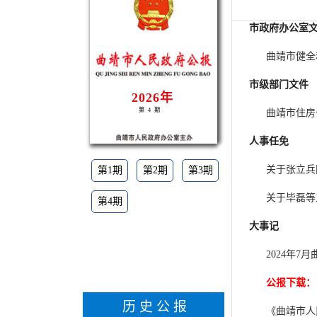
市政府办公室
曲靖市健全
市级部门文件
2026年
第4期
曲靖市住房
人事任免
关于张立兵
第1期
第2期
第3期
关于毕磊等
第4期
大事记
2024年7
公报下载：
历史公报
《曲靖市人