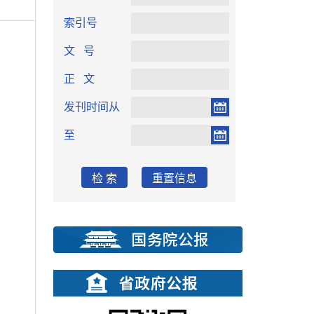
索引号
文 号
正 文
发刊时间从
至
检 索
重置信息