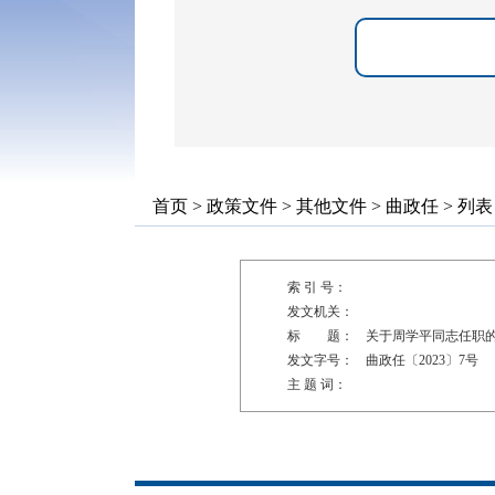
首页
>
政策文件
>
其他文件
>
曲政任
> 列表
索 引 号：
发文机关：
标 题：
关于周学平同志任职
发文字号：
曲政任〔2023〕7号
主 题 词：