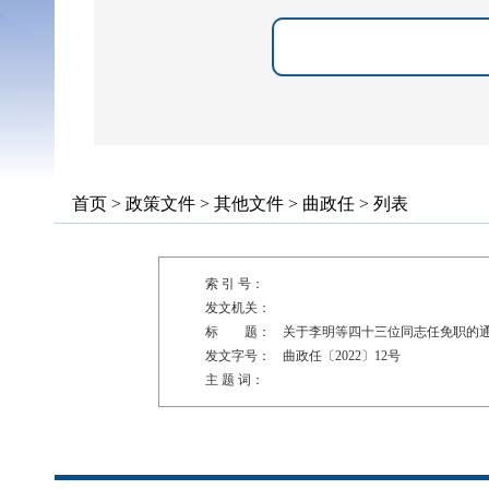
首页
>
政策文件
>
其他文件
>
曲政任
> 列表
索 引 号：
发文机关：
标 题：
关于李明等四十三位同志任免职的
发文字号：
曲政任〔2022〕12号
主 题 词：