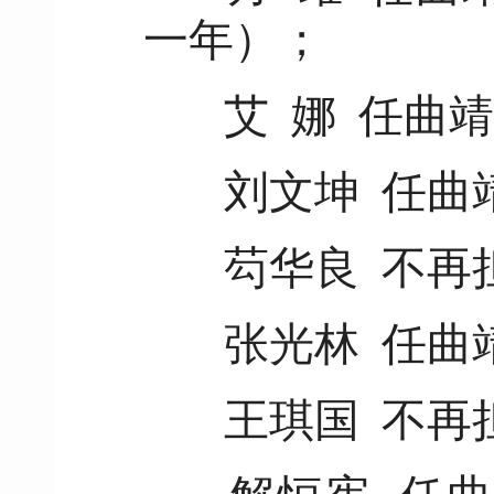
一年）；
艾 娜 任曲
刘文坤 任曲
芶华良 不再
张光林 任曲
王琪国 不再