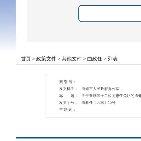
首页
>
政策文件
>
其他文件
>
曲政任
> 列表
索 引 号：
发文机关：
曲靖市人民政府办公室
标 题：
关于查刚等十二位同志任免职的通
发文字号：
曲政任〔2020〕15号
主 题 词：