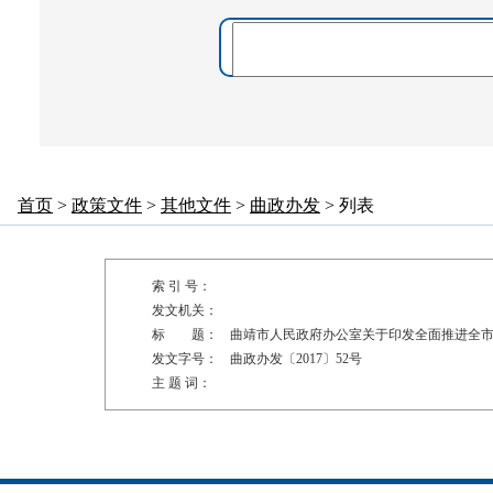
首页
>
政策文件
>
其他文件
>
曲政办发
> 列表
索 引 号：
发文机关：
标 题：
曲靖市人民政府办公室关于印发全面推进全
发文字号：
曲政办发〔2017〕52号
主 题 词：