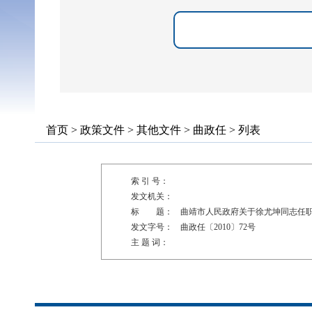
首页
>
政策文件
>
其他文件
>
曲政任
> 列表
索 引 号：
发文机关：
标 题：
曲靖市人民政府关于徐尤坤同志任
发文字号：
曲政任〔2010〕72号
主 题 词：