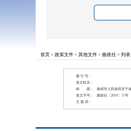
首页
>
政策文件
>
其他文件
>
曲政任
> 列表
索 引 号：
发文机关：
标 题：
曲靖市人民政府关于
发文字号：
曲政任〔2010〕71号
主 题 词：