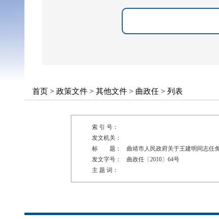
首页
>
政策文件
>
其他文件
>
曲政任
> 列表
索 引 号：
发文机关：
标 题：
曲靖市人民政府关于王建明同志任
发文字号：
曲政任〔2010〕64号
主 题 词：