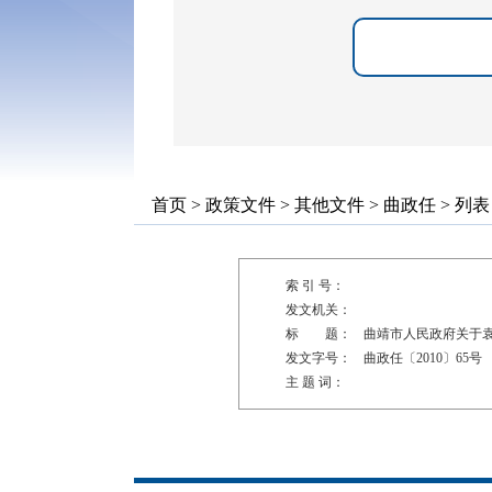
首页
>
政策文件
>
其他文件
>
曲政任
> 列表
索 引 号：
发文机关：
标 题：
曲靖市人民政府关于
发文字号：
曲政任〔2010〕65号
主 题 词：