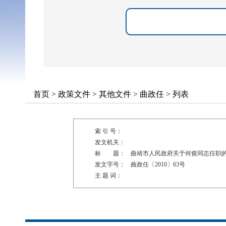
首页
>
政策文件
>
其他文件
>
曲政任
> 列表
索 引 号：
发文机关：
标 题：
曲靖市人民政府关于何俊同志任职
发文字号：
曲政任〔2010〕63号
主 题 词：