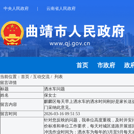
中央人民政府
|
云南省人民政府
首页
市政府
政
当前位置：
首页
/
互动交流
/ 列表
留言详情
标题
洒水车问题
姓名
保女士
麒麟区每天早上洒水车的洒水时间刚好是家长送
留言内容
门采纳此意见。
留言时间
2026-03-16 09:51:53
针对您反映的问题，我单位高度重视，及时并安
价标准和单位工作要求，每天对城区道路开展巡
冲洗作业时间为：洒水车为每年的3月至9月每天凌晨01