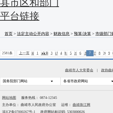
县市区和部门
平台链接
首页
>
法定主动公开内容
>
财政信息
>
预算/决算
>
市级部门
..
2581条
上一页
1
3
4
5
6
7
8
9
曲靖市文化和旅游局（本级）2026年度部门预算
2026-
曲靖市文化和旅游局2026年度部门预算
2026-03-23
曲靖市人大常委会
|
政协曲
曲靖市第二人民医院2026年度部门预算
2026-03-23
国务院部门网站
各省市政府网站
曲靖市图书馆2026年度部门预算
2026-03-23
网站地图
服务热线： 0874-12345
曲靖经济技术开发区第二中学2026年度部门预算
2026-
主办单位： 曲靖市人民政府办公室
运维：
曲靖珠江网
滇ICP备07000267号-1
政府网站标识码: 5303000026