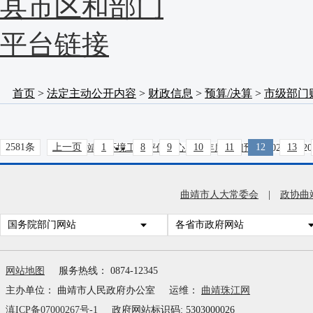
县市区和部门
平台链接
首页
>
法定主动公开内容
>
财政信息
>
预算/决算
>
市级部门
..
2581条
上一页
1
8
9
10
11
12
13
曲靖市环境工程评估中心2026年度部门预算
2026-03-20
曲靖市车马碧水库工程建设管理局2026年度部门预算
2
曲靖市人大常委会
|
政协曲
曲靖市林业和草原局2026年度部门预算
2026-03-20
国务院部门网站
各省市政府网站
中国人民政治协商会议云南省曲靖市委员会2026年度
网站地图
服务热线： 0874-12345
曲靖市机关事务管理局(本级）2026年度部门预算
2026-
主办单位： 曲靖市人民政府办公室
运维：
曲靖珠江网
滇ICP备07000267号-1
政府网站标识码: 5303000026