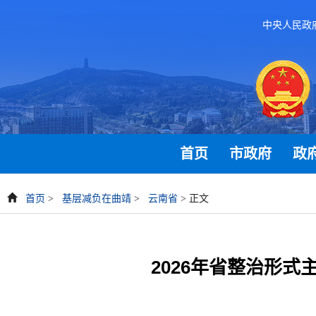
中央人民政
首页
市政府
政
首页
>
基层减负在曲靖
>
云南省
> 正文
2026年省整治形