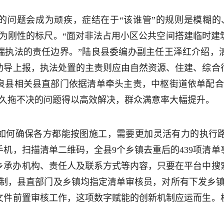
的问题会成为顽疾，症结在于“该谁管”的规则是模糊的
变为刚性的标尺。“面对非法占用小区公共空间搭建临时建
端执法的责任边界。”陆良县委编办副主任王泽红介绍，
劝导上报，执法处置的主责则应由自然资源、住建、综合
良县相关县直部门依据清单牵头主责，中枢街道依单配合
批久拖不决的问题得以高效解决，群众满意率大幅提升。
如何确保各方都能按图施工，需要更加灵活有力的执行
机，扫描清单二维码，全县9个乡镇去重后的439项清
县乡承办机构、责任人及联系方式等内容，只要在平台中
机制，县直部门及乡镇均指定清单审核员，对所有下发乡镇
文件前置审核工作，这项数字赋能的创新机制应运而生。