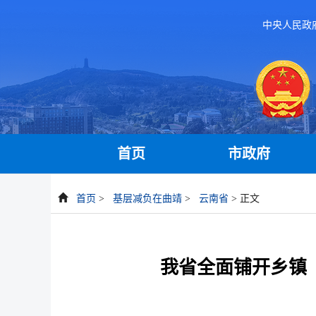
中央人民政
首页
市政府
首页
>
基层减负在曲靖
>
云南省
> 正文
我省全面铺开乡镇（