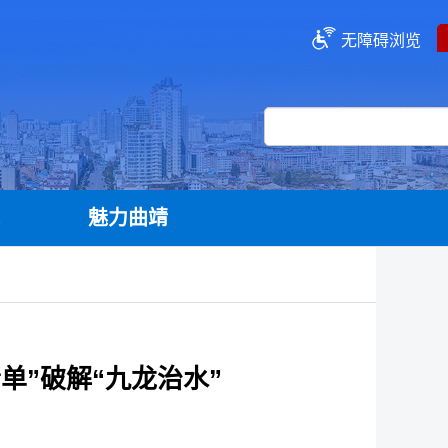
无障碍浏览
流
魅力曲靖
单”破解“九龙治水”