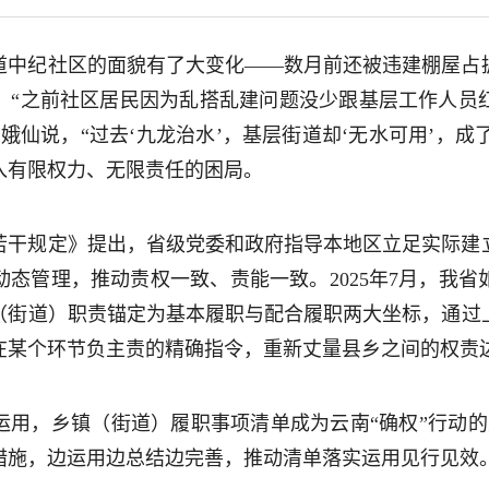
道中纪社区的面貌有了大变化——数月前还被违建棚屋占
。“之前社区居民因为乱搭乱建问题没少跟基层工作人员
娥仙说，“过去‘九龙治水’，基层街道却‘无水可用’，成了
入有限权力、无限责任的困局。
若干规定》提出，省级党委和政府指导本地区立足实际建
态管理，推动责权一致、责能一致。2025年7月，我
（街道）职责锚定为基本履职与配合履职两大坐标，通过
在某个环节负主责的精确指令，重新丈量县乡之间的权责
用，乡镇（街道）履职事项清单成为云南“确权”行动的
措施，边运用边总结边完善，推动清单落实运用见行见效