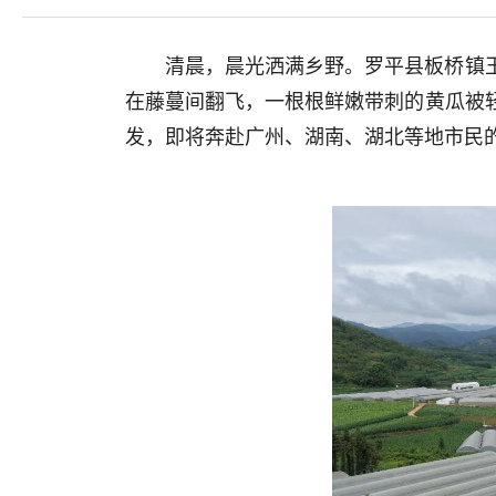
清晨，晨光洒满乡野。罗平县板桥镇
在藤蔓间翻飞，一根根鲜嫩带刺的黄瓜被轻
发，即将奔赴广州、湖南、湖北等地市民