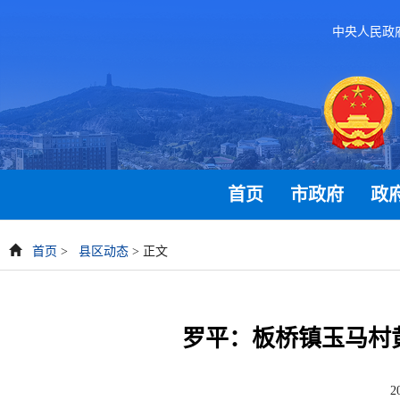
中央人民政
首页
市政府
政
首页
>
县区动态
> 正文
罗平：板桥镇玉马村黄
2