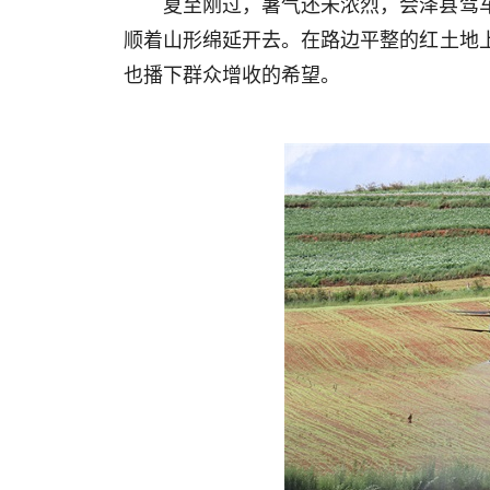
夏至刚过，暑气还未浓烈，会泽县驾
顺着山形绵延开去。在路边平整的红土地
也播下群众增收的希望。