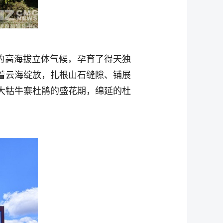
特的高海拔立体气候，孕育了得天独
着云海绽放，扎根山石缝隙、铺展
大牯牛寨杜鹃的盛花期，绵延的杜