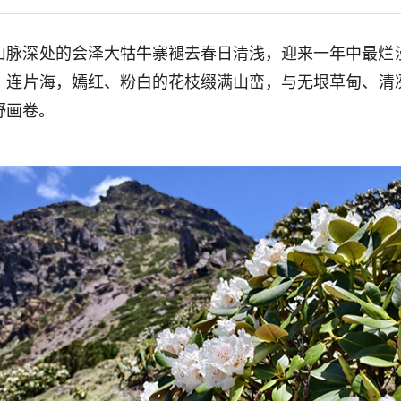
山脉深处的会泽大牯牛寨褪去春日清浅，迎来一年中最烂
、连片海，嫣红、粉白的花枝缀满山峦，与无垠草甸、清
野画卷。