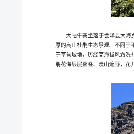
大牯牛寨坐落于会泽县大海乡
厚的高山杜鹃生态景观。不同于
于草甸坡地，历经高海拔风霜洗
鹃花海层层叠叠、漫山遍野，花