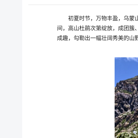
初夏时节，万物丰盈，乌蒙
间，高山杜鹃次第绽放，成团簇
成趣，勾勒出一幅壮阔秀美的山