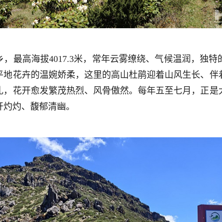
，最高海拔4017.3米，常年云雾缭绕、气候温润，独
平地花卉的温婉娇柔，这里的高山杜鹃迎着山风生长、伴
礼，花开愈发繁茂热烈、风骨傲然。每年五至七月，正是
开灼灼、馥郁清幽。