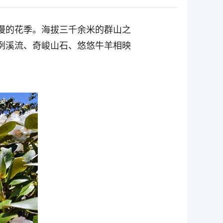
漫的花季。海拔三千余米的群山之
冽溪流、奇峻山石、悠悠牛羊相映