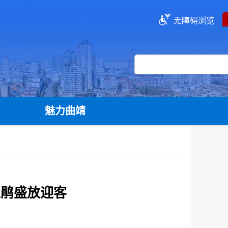
无障碍浏览
流
魅力曲靖
杜鹃盛放迎客