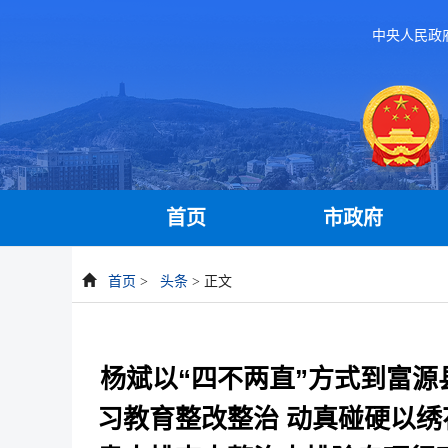
中央人民政
首页
市政府
首页
>
头条
> 正文
杨斌以“四不两直”方式到富
习教育整改整治 动真碰硬以