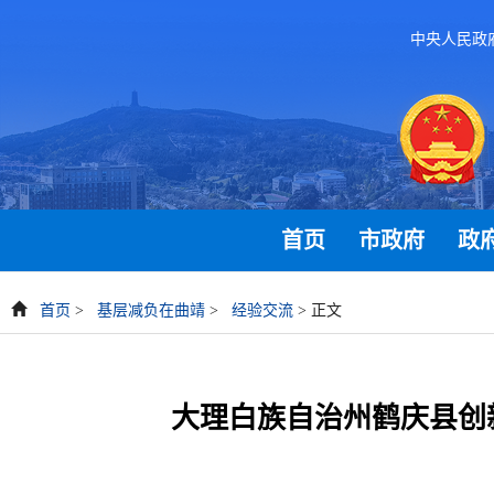
中央人民政
首页
市政府
政
首页
>
基层减负在曲靖
>
经验交流
> 正文
大理白族自治州鹤庆县创