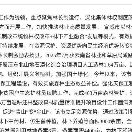
工作为统领，重点聚焦林长制运行、深化集体林权制度
方面开展工作，加快推动林业高质量发展。 宣威市以林
“林长制改革统领林权改革+林下产业融合”发展等模式，有
持续发展，在资源保护、资源优势向民生经济优势转变等
长制激励表扬县，2025年7月获云南省林业和草原局激
滇东北山地石漠化综合治理项目人工造林1.64万亩、封山
万亩。组织开展义务植树，加强国土绿化。今年以来，该市
天保工程建设，有效实施森林生态效益补偿。强化天保工程
立卡贫困户生态护林员续聘工作，完成463万亩森林管护。退
15万亩退耕还林整改森林质量精准提升项目设计工作圆满
促进“青山”变“金山”。该市立足资源优势，通过政策
展林下中药材、仿生菌种植，林下养殖等面积3000余亩，全
济发展利用林地备案6宗，备案面积4400亩，为林下经