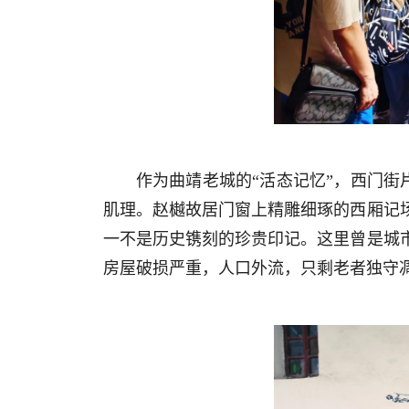
作为曲靖老城的“活态记忆”，西门街
肌理。赵樾故居门窗上精雕细琢的西厢记
一不是历史镌刻的珍贵印记。这里曾是城
房屋破损严重，人口外流，只剩老者独守