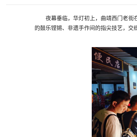
夜幕垂临，华灯初上，曲靖西门老街
的鼓乐铿锵、非遗手作间的指尖技艺，交