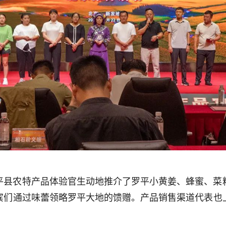
平县农特产品体验官生动地推介了罗平小黄姜、蜂蜜、菜
宾们通过味蕾领略罗平大地的馈赠。产品销售渠道代表也