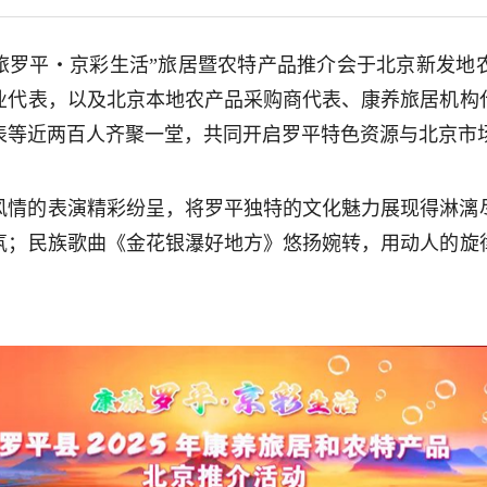
年“康旅罗平・京彩生活”旅居暨农特产品推介会于北京新发
业代表，以及北京本地农产品采购商代表、康养旅居机构
表等近两百人齐聚一堂，共同开启罗平特色资源与北京市
风情的表演精彩纷呈，将罗平独特的文化魅力展现得淋漓
氛；民族歌曲《金花银瀑好地方》悠扬婉转，用动人的旋