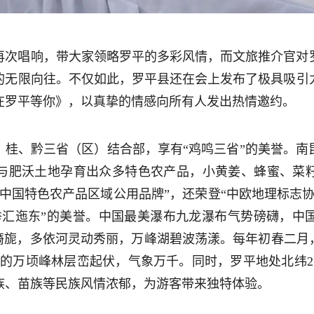
再次唱响，带大家领略罗平的多彩风情，而文旅推介官对
的无限向往。不仅如此，罗平县还在会上发布了极具吸引
在罗平等你》，以真挚的情感向所有人发出热情邀约。
、桂、黔三省（区）结合部，享有“鸡鸣三省”的美誉。南
与肥沃土地孕育出众多特色农产品，小黄姜、蜂蜜、菜
中国特色农产品区域公用品牌”，还荣登“中欧地理标志
秀汇迤东”的美誉。中国最美瀑布九龙瀑布气势磅礴，中
旖旎，多依河灵动秀丽，万峰湖碧波荡漾。每年初春二月，
海的万顷峰林层峦起伏，气象万千。同时，罗平地处北纬2
族、苗族等民族风情浓郁，为游客带来独特体验。