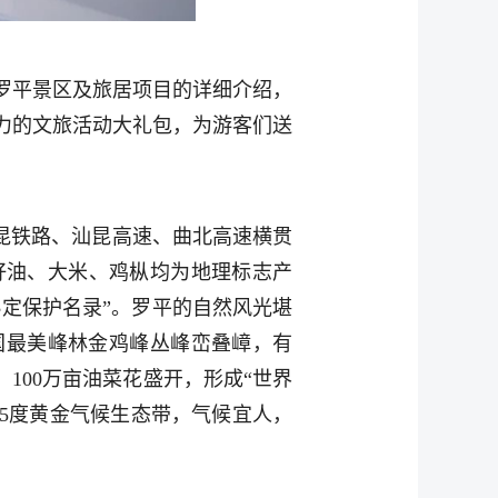
罗平景区及旅居项目的详细介绍，
力的文旅活动大礼包，为游客们送
昆铁路、汕昆高速、曲北高速横贯
籽油、大米、鸡枞均为地理标志产
协定保护名录”。罗平的自然风光堪
国最美峰林金鸡峰丛峰峦叠嶂，有
100万亩油菜花盛开，形成“世界
5度黄金气候生态带，气候宜人，