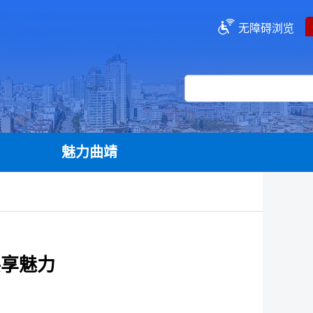
无障碍浏览
流
魅力曲靖
共享魅力