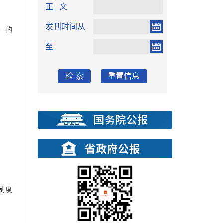
正 文
发刊时间从
）的
至
检 索
重置信息
出
制度